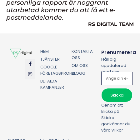
personliga rapport är noggrant
utarbetad kommer du att få ett e-
postmeddelande.
RS DIGITAL TEAM
HEM
KONTAKTA
Prenumerera
OSS
TJÄNSTER
Håll dig
OM OSS
uppdaterad
GOOGLE
med oss
FÖRETAGSPROFIL
BLOGG
BETALDA
KAMPANJER
Skicka
Genom att
klicka på
Skicka
godkänner du
våra villkor